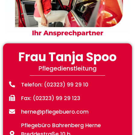
Ihr Ansprechpartner
Frau Tanja Spoo
Pflegedienstleitung
Telefon: (02323) 99 29 10
Fax: (02323) 99 29 123
herne@pflegebuero.com
Pflegebüro Bahrenberg Herne
Breddestraße 10 b,