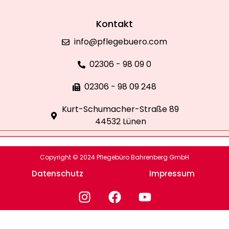
Kontakt
info@pflegebuero.com
02306 - 98 09 0
02306 - 98 09 248
Kurt-Schumacher-Straße 89
44532 Lünen
Copyright © 2024 Pflegebüro Bahrenberg GmbH
Datenschutz
Impressum
I
F
Y
n
a
o
s
c
u
t
e
t