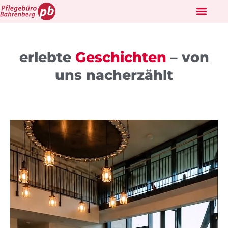
Skip
to
WIR ÜBER UNS
content
erlebte
Geschichten
– von
uns nacherzählt